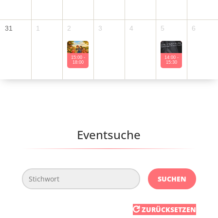
31
1
2
3
4
5
6
15:00 -
14:00 -
18:00
15:30
Eventsuche
SUCHEN
ZURÜCKSETZEN