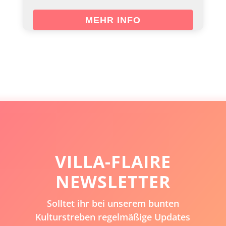
MEHR INFO
VILLA-FLAIRE
NEWSLETTER
Solltet ihr bei unserem bunten
Kulturstreben regelmäßige Updates