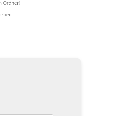
m Ordner!
rbei: