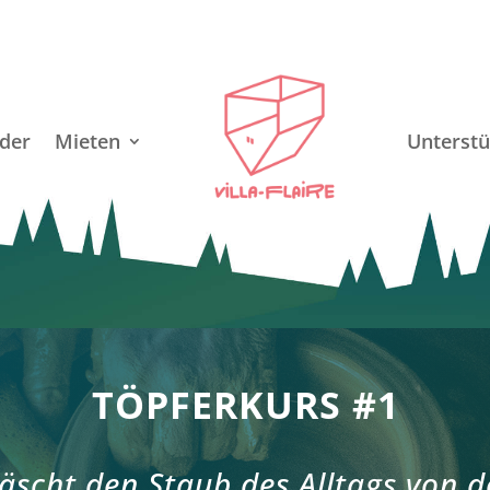
der
Mieten
Unterstü
TÖPFERKURS #1
äscht den Staub des Alltags von de