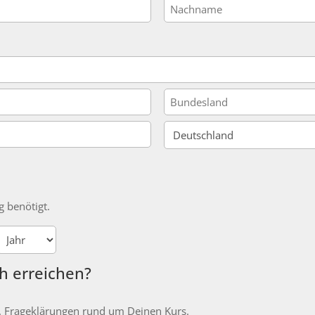
Nachname
Bundesstaat
/
Provinz
Land
/
Region
g benötigt.
Jahr
h erreichen?
. Frageklärungen rund um Deinen Kurs.