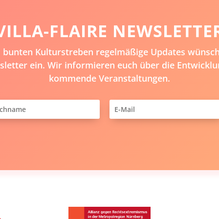
VILLA-FLAIRE NEWSLETTE
em bunten Kulturstreben regelmäßige Updates wünsche
letter ein. Wir informieren euch über die Entwicklu
kommende Veranstaltungen.