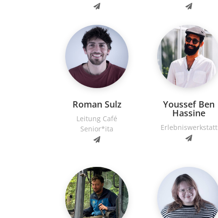
Roman Sulz
Youssef Ben
Hassine
Leitung Café
Erlebniswerkstatt
Senior*ita