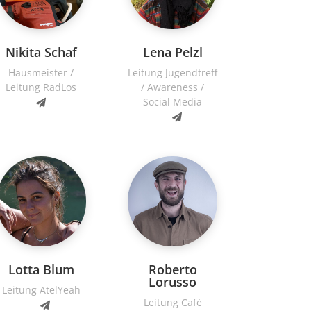
Nikita Schaf
Lena Pelzl
Hausmeister /
Leitung Jugendtreff
Leitung RadLos
/ Awareness /
Social Media
Lotta Blum
Roberto
Lorusso
Leitung AtelYeah
Leitung Café