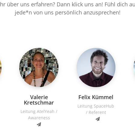
hr über uns erfahren? Dann klick uns an! Fühl dich a
jede*n von uns persönlich anzusprechen!
Valerie
Felix Kümmel
Kretschmar
Leitung SpaceHub
Leitung AtelYeah /
/ Referent
Awareness