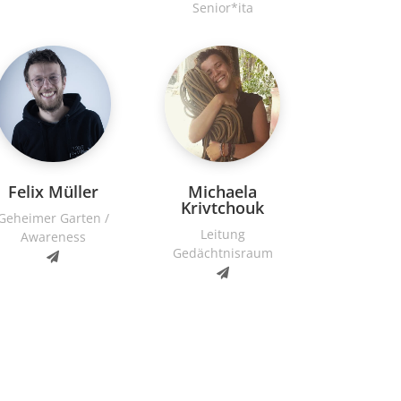
Senior*ita
Felix Müller
Michaela
Krivtchouk
Geheimer Garten /
Leitung
Awareness
Gedächtnisraum