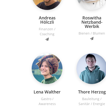
Andreas
Roswitha
Hölczli
Netzband-
Werbik
Finanzen /
Bienen / Blumen
Coaching
Lena Walther
Thore Herzog
Gastro /
Bauleitung /
Awareness
Sanitär / Energie