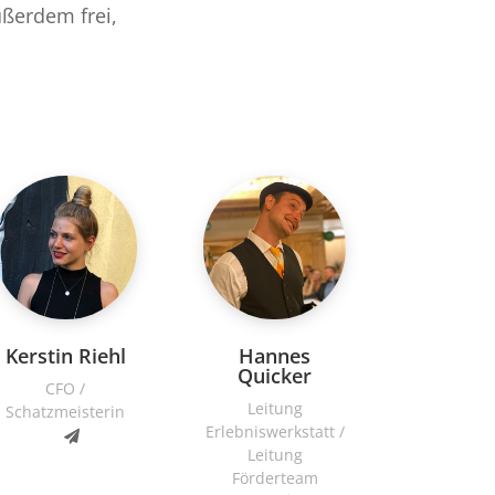
ußerdem frei,
Kerstin Riehl
Hannes
Quicker
CFO /
Leitung
Schatzmeisterin
Erlebniswerkstatt /
Leitung
Förderteam