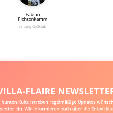
Fabian
Fichtenkamm
g
Leitung Golfclub
VILLA-FLAIRE NEWSLETTE
em bunten Kulturstreben regelmäßige Updates wünsche
letter ein. Wir informieren euch über die Entwicklu