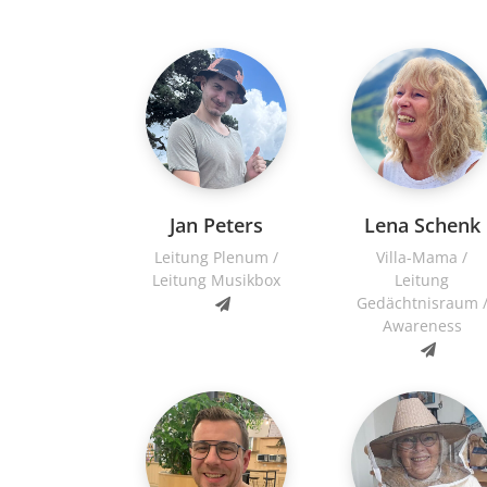
Jan Peters
Lena Schenk
Leitung Plenum /
Villa-Mama /
Leitung Musikbox
Leitung
Gedächtnisraum 
Awareness