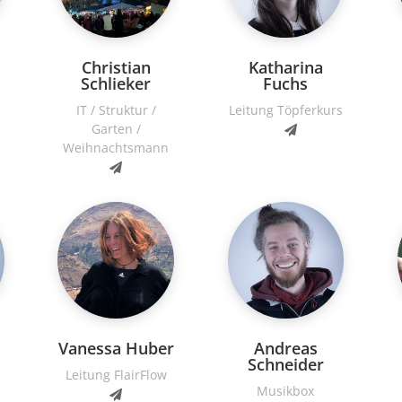
Christian
Katharina
Schlieker
Fuchs
IT / Struktur /
Leitung Töpferkurs
Garten /
Weihnachtsmann
Vanessa Huber
Andreas
Schneider
Leitung FlairFlow
Musikbox