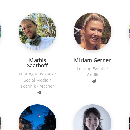
Mathis
Miriam Gerner
Saathoff
Leitung Events /
Leitung Musikbox /
Grafik
Social Media /
/
Technik / Macher