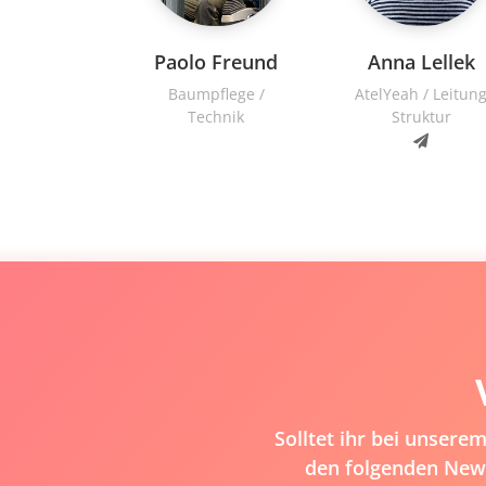
Paolo Freund
Anna Lellek
Baumpflege /
AtelYeah / Leitun
Technik
Struktur
Solltet ihr bei unser
den folgenden News