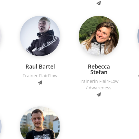
Raul Bartel
Rebecca
Stefan
Trainer FlairFlow
Trainerin FlairFLow
/ Awareness