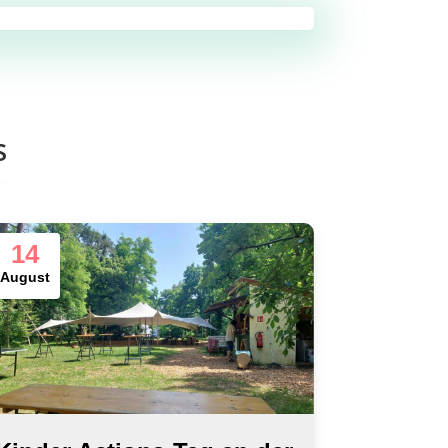
s
14
August