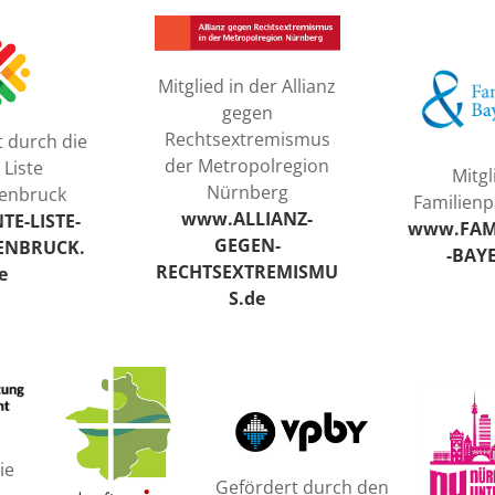
Mitglied in der Allianz
gegen
Rechtsextremismus
t durch die
der Metropolregion
 Liste
Mitgl
Nürnberg
enbruck
Familienp
www.ALLIANZ-
E-LISTE-
www.FAM
GEGEN-
ENBRUCK.
-BAY
RECHTSEXTREMISMU
e
S.de
ie
Gefördert durch den