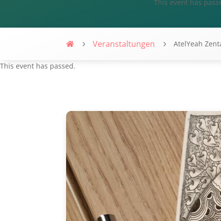
This event has pass
Veranstaltungen
AtelYeah Zen
Villa-Flaire
This event has passed.