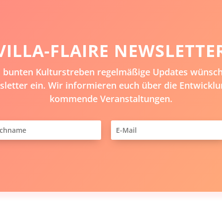
VILLA-FLAIRE NEWSLETTE
em bunten Kulturstreben regelmäßige Updates wünsche
letter ein. Wir informieren euch über die Entwicklu
kommende Veranstaltungen.