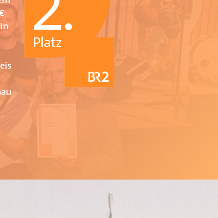
€
In
eis
nau