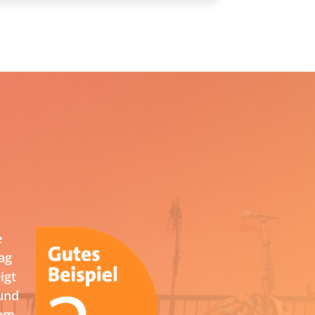
e
ag
igt
und
nem