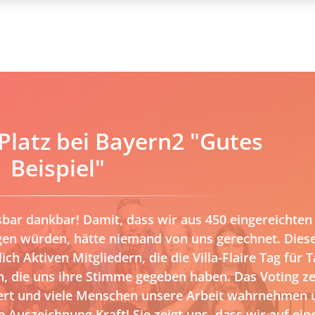
. Platz bei Bayern2 "Gutes
Beispiel"
sbar dankbar! Damit, dass wir aus 450 eingereichten
egen würden, hätte niemand von uns gerechnet. Dies
ch Aktiven Mitgliedern, die die Villa-Flaire Tag für T
, die uns ihre Stimme gegeben haben. Das Voting ze
iert und viele Menschen unsere Arbeit wahrnehmen 
 Auszeichnung Kraft! Sie zeigt uns, dass wir auf ei