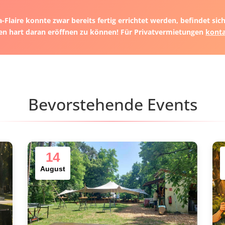
-Flaire konnte zwar bereits fertig errichtet werden, befindet si
en hart daran eröffnen zu können! Für Privatvermietungen
konta
Bevorstehende Events
14
August