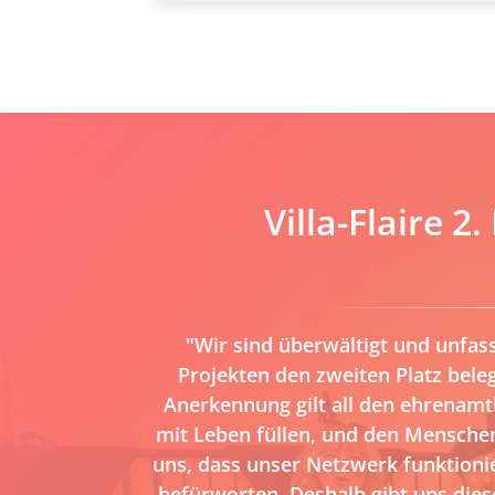
Villa-Flaire 2
"Wir sind überwältigt und unfas
Projekten den zweiten Platz bel
Anerkennung gilt all den ehrenamtli
mit Leben füllen, und den Menschen
uns, dass unser Netzwerk funktion
befürworten. Deshalb gibt uns diese