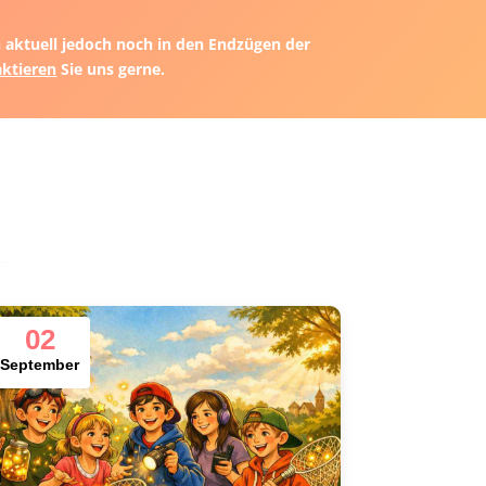
ch aktuell jedoch noch in den Endzügen der
ktieren
Sie uns gerne.
02
September